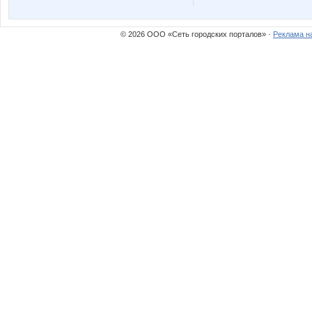
OGUL
OLING
© 2026 ООО «Сеть городских порталов» ·
Реклама н
Sammer
Siaga
Wine
Ze
azaliya
bali23
enotVK
evgenic