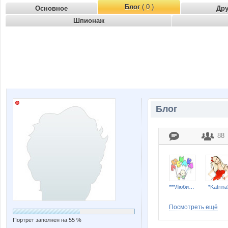
Блог
( 0 )
Основное
Др
Шпионаж
Блог
88
***Любимка***
*Katrina
Посмотреть ещё
Портрет заполнен на 55 %