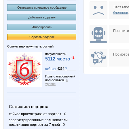
AliSharo
Annyy
Этот блог
Отправить приватное сообщение
блогеров
.
Добавить в друзья
Игнорировать
Choly
Diamond 
Посетит
Сделать подарок
Совместная покупка: взрослый
Irinabzina
KRASO
популярность:
Посмотре
-2
5112 место
↓
рейтинг
4234
?
Привилегированный
Lonza
Lusien
пользователь
6
уровня
Nata.li
Nata30
Статистика портрета:
сейчас просматривают портрет - 0
зарегистрированные пользователи
посетившие портрет за 7 дней - 0