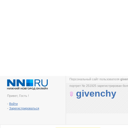
Персональный сайт пользователя
give
портрет № 251925 зарегистрирован боле
givenchy
Привет, Гость !
-
Войти
-
Зарегистрироваться