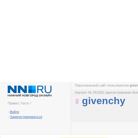
Персональный сайт пользователя
give
портрет № 251925 зарегистрирован боле
givenchy
Привет, Гость !
-
Войти
-
Зарегистрироваться