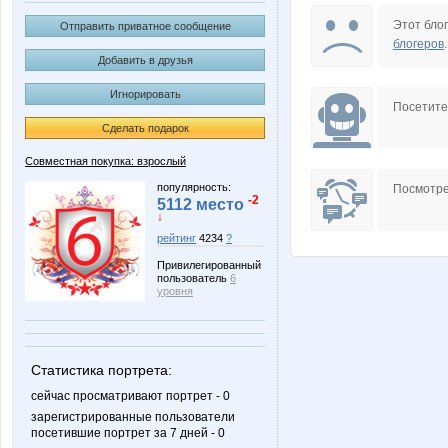
AliSharo
Annyy
Этот блог
Отправить приватное сообщение
блогеров
.
Добавить в друзья
Игнорировать
Choly
Diamond 
Посетит
Сделать подарок
Совместная покупка: взрослый
Irinabzina
KRASO
популярность:
Посмотре
-2
5112 место
↓
рейтинг
4234
?
Привилегированный
Lonza
Lusien
пользователь
6
уровня
Nata.li
Nata30
Статистика портрета:
сейчас просматривают портрет - 0
зарегистрированные пользователи
посетившие портрет за 7 дней - 0