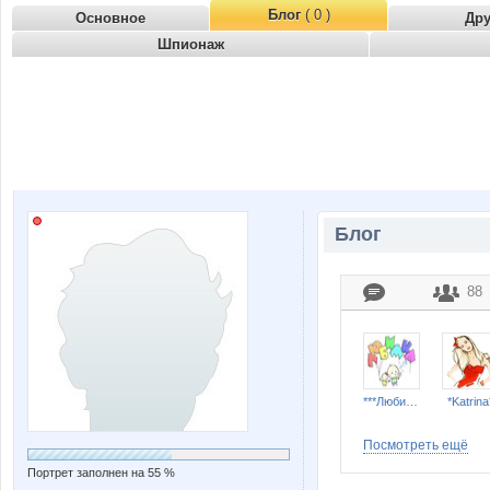
Блог
( 0 )
Основное
Др
Шпионаж
Блог
88
***Любимка***
*Katrina
Посмотреть ещё
Портрет заполнен на 55 %