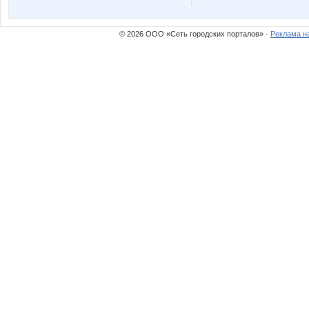
OGUL
OLING
© 2026 ООО «Сеть городских порталов» ·
Реклама н
Sammer
Siaga
Wine
Ze
azaliya
bali23
enotVK
evgenic